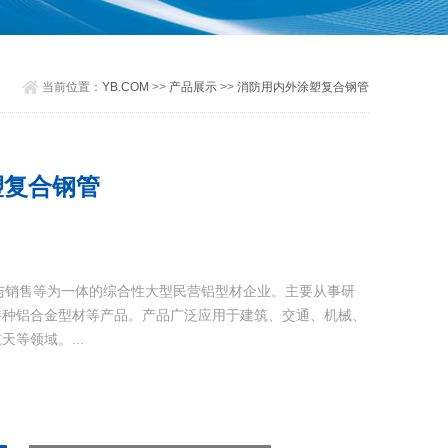
当前位置：
YB.COM
>>
产品展示
>>
消防用内外涂塑复合钢管
塑复合钢管
生产与销售等为一体的综合性大型民营铝型材企业。主要从事研
特种铝合金型材等产品。产品广泛应用于建筑、交通、机械、
等领域。...