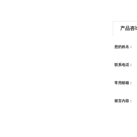
产品咨
您的姓名：
联系电话：
常用邮箱：
留言内容：