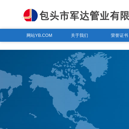
YB.COM
网站YB.COM
关于我们
荣誉证书