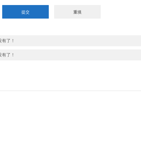
没有了！
没有了！