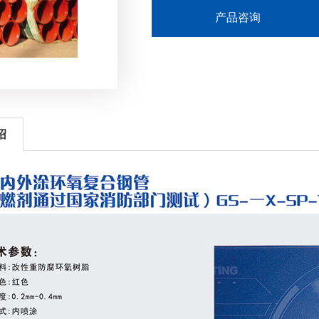
产品咨询
绍