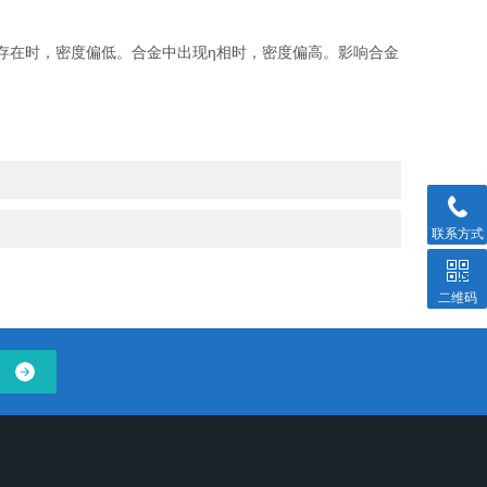
在时，密度偏低。合金中出现η相时，密度偏高。影响合金
联系方式
二维码