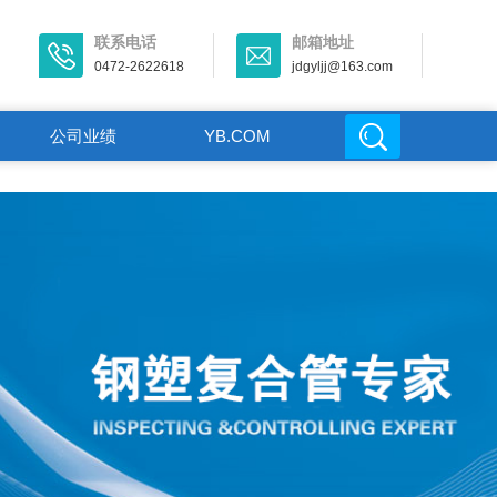
联系电话
邮箱地址
0472-2622618
jdgyljj@163.com
公司业绩
YB.COM